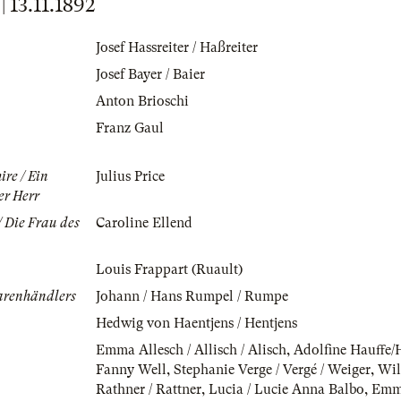
13.11.1892
Josef Hassreiter / Haßreiter
Josef Bayer / Baier
Anton Brioschi
Franz Gaul
ire / Ein
Julius Price
er Herr
/ Die Frau des
Caroline Ellend
Louis Frappart (Ruault)
arenhändlers
Johann / Hans Rumpel / Rumpe
Hedwig von Haentjens / Hentjens
Emma Allesch / Allisch / Alisch
,
Adolfine Hauffe/
Fanny Well
,
Stephanie Verge / Vergé / Weiger
,
Wil
Rathner / Rattner
,
Lucia / Lucie Anna Balbo
,
Emm