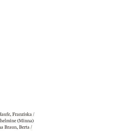
Haufe
,
Franziska /
helmine (Minna)
a Braun
,
Berta /