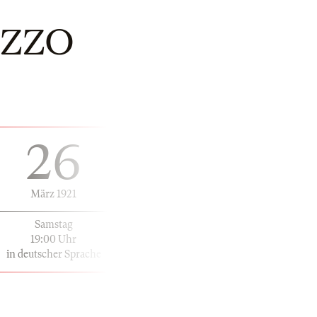
AZZO
26
März 1921
Samstag
19:00 Uhr
in deutscher Sprache