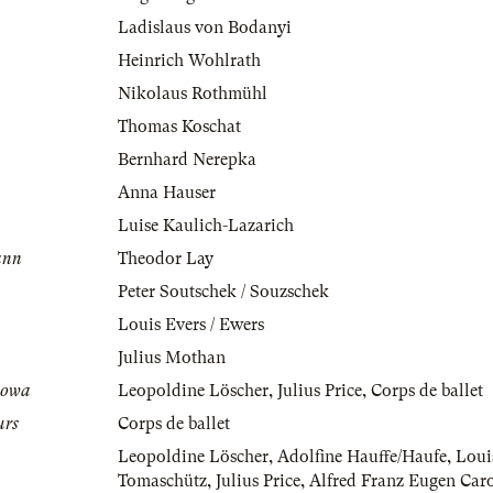
Ladislaus von Bodanyi
Heinrich Wohlrath
Nikolaus Rothmühl
Thomas Koschat
Bernhard Nerepka
Anna Hauser
Luise Kaulich-Lazarich
ann
Theodor Lay
Peter Soutschek / Souzschek
Louis Evers / Ewers
Julius Mothan
edowa
Leopoldine Löscher
,
Julius Price
,
Corps de ballet
urs
Corps de ballet
Leopoldine Löscher
,
Adolfine Hauffe/Haufe
,
Loui
Tomaschütz
,
Julius Price
,
Alfred Franz Eugen Car