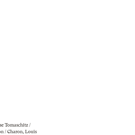
se Tomaschitz /
on / Charon
,
Louis