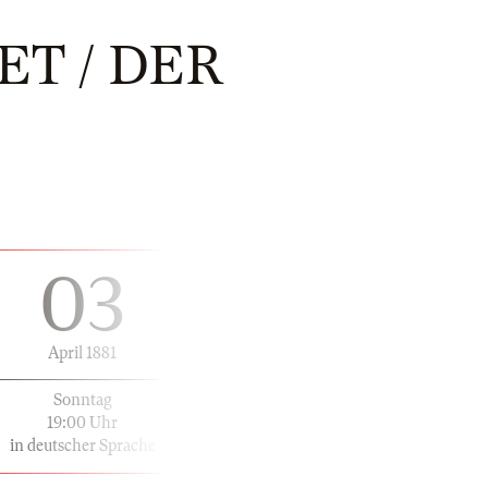
ET / DER
03
April 1881
Sonntag
19:00 Uhr
in deutscher Sprache