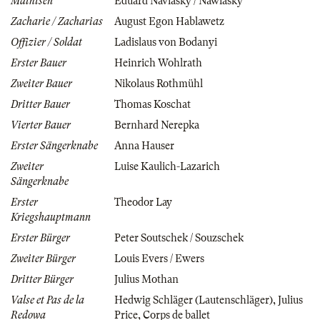
Mathisen
Eduard Naviasky / Nawiasky
Zacharie / Zacharias
August Egon Hablawetz
Offizier / Soldat
Ladislaus von Bodanyi
Erster Bauer
Heinrich Wohlrath
Zweiter Bauer
Nikolaus Rothmühl
Dritter Bauer
Thomas Koschat
Vierter Bauer
Bernhard Nerepka
Erster Sängerknabe
Anna Hauser
Zweiter
Luise Kaulich-Lazarich
Sängerknabe
Erster
Theodor Lay
Kriegshauptmann
Erster Bürger
Peter Soutschek / Souzschek
Zweiter Bürger
Louis Evers / Ewers
Dritter Bürger
Julius Mothan
Valse et Pas de la
Hedwig Schläger (Lautenschläger)
,
Julius
Redowa
Price
,
Corps de ballet