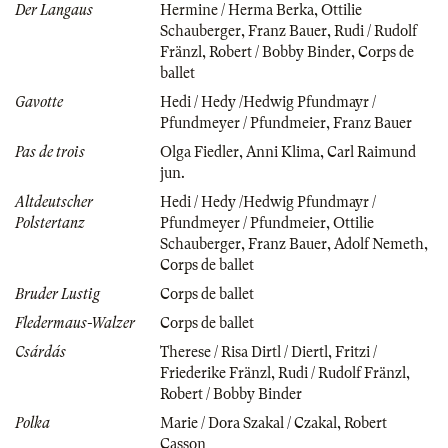
Der Langaus
Hermine / Herma Berka
,
Ottilie
Schauberger
,
Franz Bauer
,
Rudi / Rudolf
Fränzl
,
Robert / Bobby Binder
,
Corps de
ballet
Gavotte
Hedi / Hedy /Hedwig Pfundmayr /
Pfundmeyer / Pfundmeier
,
Franz Bauer
Pas de trois
Olga Fiedler
,
Anni Klima
,
Carl Raimund
jun.
Altdeutscher
Hedi / Hedy /Hedwig Pfundmayr /
Polstertanz
Pfundmeyer / Pfundmeier
,
Ottilie
Schauberger
,
Franz Bauer
,
Adolf Nemeth
,
Corps de ballet
Bruder Lustig
Corps de ballet
Fledermaus-Walzer
Corps de ballet
Csárdás
Therese / Risa Dirtl / Diertl
,
Fritzi /
Friederike Fränzl
,
Rudi / Rudolf Fränzl
,
Robert / Bobby Binder
Polka
Marie / Dora Szakal / Czakal
,
Robert
Casson