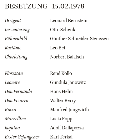
BESETZUNG | 15.02.1978
Dirigent
Leonard Bernstein
Inszenierung
Otto Schenk
Bühnenbild
Günther Schneider-Siemssen
Kostüme
Leo Bei
Chorleitung
Norbert Balatsch
Florestan
René Kollo
Leonore
Gundula Janowitz
Don Fernando
Hans Helm
Don Pizarro
Walter Berry
Rocco
Manfred Jungwirth
Marzelline
Lucia Popp
Jaquino
Adolf Dallapozza
Erster Gefangener
Karl Terkal