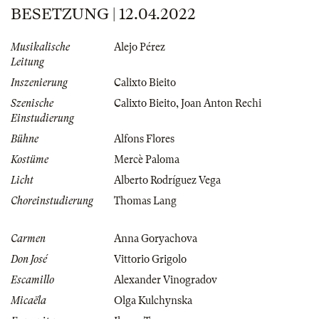
BESETZUNG | 12.04.2022
Musikalische
Alejo Pérez
Leitung
Inszenierung
Calixto Bieito
Szenische
Calixto Bieito
,
Joan Anton Rechi
Einstudierung
Bühne
Alfons Flores
Kostüme
Mercè Paloma
Licht
Alberto Rodríguez Vega
Choreinstudierung
Thomas Lang
Carmen
Anna Goryachova
Don José
Vittorio Grigolo
Escamillo
Alexander Vinogradov
Micaëla
Olga Kulchynska