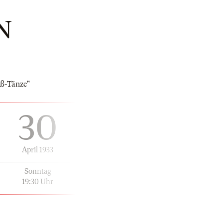
N
uß-Tänze"
30
April 1933
Sonntag
19:30 Uhr