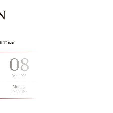
N
uß-Tänze"
08
Mai 1933
Montag
19:30 Uhr