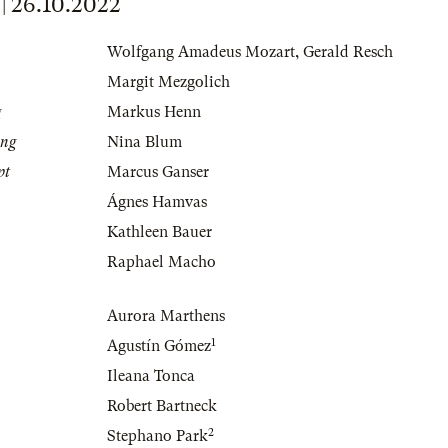
 26.10.2022
Wolfgang Amadeus Mozart
,
Gerald Resch
Margit Mezgolich
g
Markus Henn
ung
Nina Blum
pt
Marcus Ganser
Ágnes Hamvas
Kathleen Bauer
Raphael Macho
Aurora Marthens
1
Agustín Gómez
Ileana Tonca
Robert Bartneck
2
Stephano Park