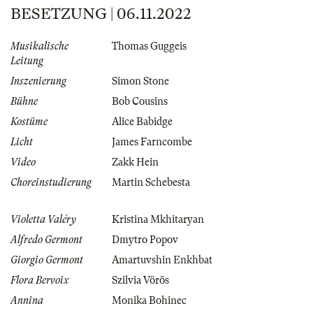
BESETZUNG | 06.11.2022
Musikalische
Thomas Guggeis
Leitung
Inszenierung
Simon Stone
Bühne
Bob Cousins
Kostüme
Alice Babidge
Licht
James Farncombe
Video
Zakk Hein
Choreinstudierung
Martin Schebesta
Violetta Valéry
Kristina Mkhitaryan
Alfredo Germont
Dmytro Popov
Giorgio Germont
Amartuvshin Enkhbat
Flora Bervoix
Szilvia Vörös
Annina
Monika Bohinec