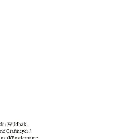
ck / Wildhak
,
ine Grafmeyer /
nna (Künstlername