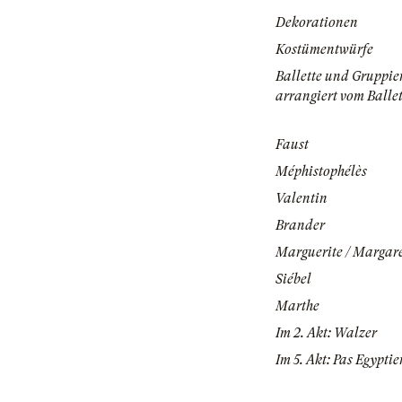
Dekorationen
Kostümentwürfe
Ballette und Gruppi
arrangiert vom Balle
Faust
Méphistophélès
Valentin
Brander
Marguerite / Margar
Siébel
Marthe
Im 2. Akt: Walzer
Im 5. Akt: Pas Egyptie