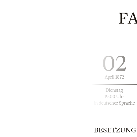
F
02
April 1872
Dienstag
19:00 Uhr
in deutscher Sprache
BESETZUNG | 