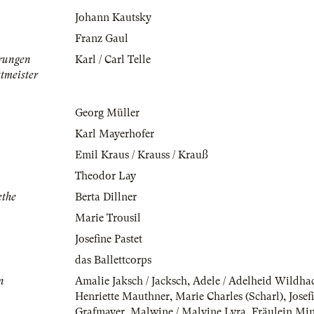
Johann Kautsky
Franz Gaul
erungen
Karl / Carl Telle
ttmeister
Georg Müller
Karl Mayerhofer
Emil Kraus / Krauss / Krauß
Theodor Lay
ethe
Berta Dillner
Marie Trousil
Josefine Pastet
das Ballettcorps
n
Amalie Jaksch / Jacksch
,
Adele / Adelheid Wildha
Henriette Mauthner
,
Marie Charles (Scharl)
,
Josef
Grafmayer
,
Malwine / Malvine Lyra
,
Fräulein Mi