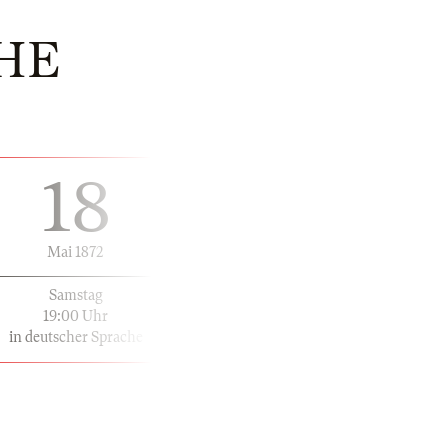
HE
18
Mai 1872
Samstag
19:00 Uhr
in deutscher Sprache