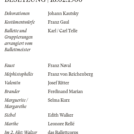
Dekorationen
Johann Kautsky
Kostümentwürfe
Franz Gaul
Ballette und
Karl / Carl Telle
Gruppierungen
arrangiert vom
Ballettmeister
Faust
Franz Naval
Méphistophélès
Franz von Reichenberg
Valentin
Josef Ritter
Brander
Ferdinand Marian
Marguerite /
Selma Kurz
Margarethe
Siébel
Edith Walker
Marthe
Leonore Rellé
Im 2. Akt: Walzer
das Ballettcorps