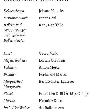
Dekorationen
Johann Kautsky
Kostümentwürfe
Franz Gaul
Ballette und
Karl / Carl Telle
Gruppierungen
arrangiert vom
Ballettmeister
Faust
Georg Maikl
Méphistophélès
Lorenz Corvinus
Valentin
Anton Moser
Brander
Ferdinand Marian
Marguerite /
Berta Förster-Lauterer
Margarethe
Siébel
Frau Theo Drill-Orridge/Oridge
Marthe
Hermine Kittel
Im 2. Akt: Walzer
das Ballettcorps