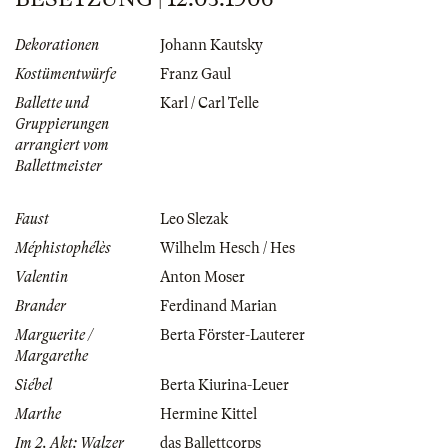
Dekorationen
Johann Kautsky
Kostümentwürfe
Franz Gaul
Ballette und
Karl / Carl Telle
Gruppierungen
arrangiert vom
Ballettmeister
Faust
Leo Slezak
Méphistophélès
Wilhelm Hesch / Hes
Valentin
Anton Moser
Brander
Ferdinand Marian
Marguerite /
Berta Förster-Lauterer
Margarethe
Siébel
Berta Kiurina-Leuer
Marthe
Hermine Kittel
Im 2. Akt: Walzer
das Ballettcorps