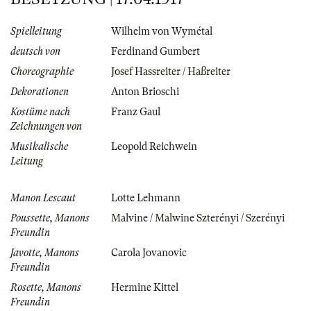
Spielleitung
Wilhelm von Wymétal
deutsch von
Ferdinand Gumbert
Choreographie
Josef Hassreiter / Haßreiter
Dekorationen
Anton Brioschi
Kostüme nach
Franz Gaul
Zeichnungen von
Musikalische
Leopold Reichwein
Leitung
Manon Lescaut
Lotte Lehmann
Poussette, Manons
Malvine / Malwine Szterényi / Szerényi
Freundin
Javotte, Manons
Carola Jovanovic
Freundin
Rosette, Manons
Hermine Kittel
Freundin