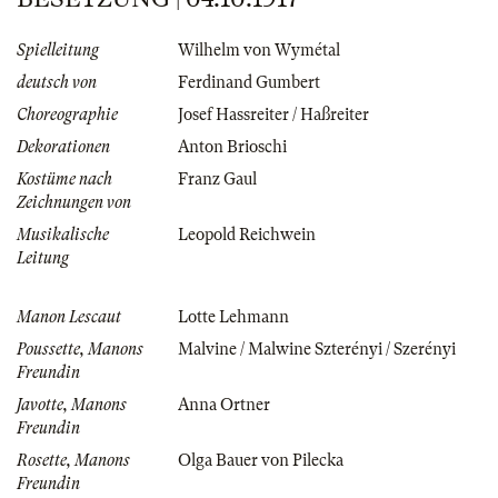
Spielleitung
Wilhelm von Wymétal
deutsch von
Ferdinand Gumbert
Choreographie
Josef Hassreiter / Haßreiter
Dekorationen
Anton Brioschi
Kostüme nach
Franz Gaul
Zeichnungen von
Musikalische
Leopold Reichwein
Leitung
Manon Lescaut
Lotte Lehmann
Poussette, Manons
Malvine / Malwine Szterényi / Szerényi
Freundin
Javotte, Manons
Anna Ortner
Freundin
Rosette, Manons
Olga Bauer von Pilecka
Freundin