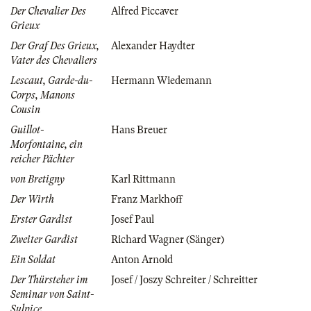
Der Chevalier Des
Alfred Piccaver
Grieux
Der Graf Des Grieux,
Alexander Haydter
Vater des Chevaliers
Lescaut, Garde-du-
Hermann Wiedemann
Corps, Manons
Cousin
Guillot-
Hans Breuer
Morfontaine, ein
reicher Pächter
von Bretigny
Karl Rittmann
Der Wirth
Franz Markhoff
Erster Gardist
Josef Paul
Zweiter Gardist
Richard Wagner (Sänger)
Ein Soldat
Anton Arnold
Der Thürsteher im
Josef / Joszy Schreiter / Schreitter
Seminar von Saint-
Sulpice