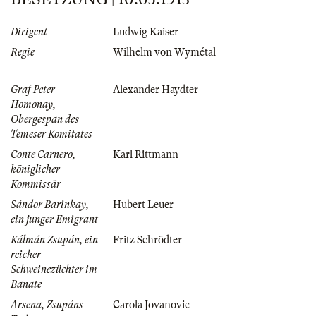
Dirigent
Ludwig Kaiser
Regie
Wilhelm von Wymétal
Graf Peter
Alexander Haydter
Homonay,
Obergespan des
Temeser Komitates
Conte Carnero,
Karl Rittmann
königlicher
Kommissär
Sándor Barinkay,
Hubert Leuer
ein junger Emigrant
Kálmán Zsupán, ein
Fritz Schrödter
reicher
Schweinezüchter im
Banate
Arsena, Zsupáns
Carola Jovanovic