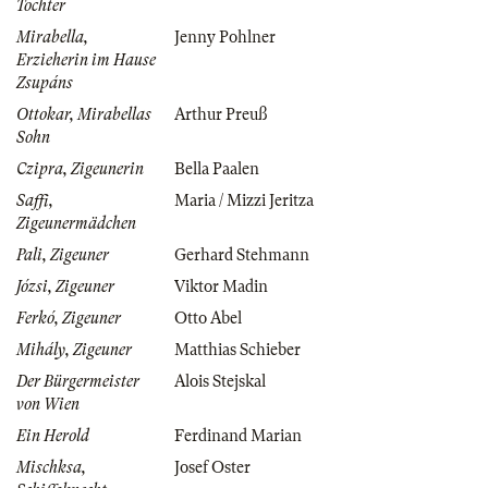
Tochter
Mirabella,
Jenny Pohlner
Erzieherin im Hause
Zsupáns
Ottokar, Mirabellas
Arthur Preuß
Sohn
Czipra, Zigeunerin
Bella Paalen
Saffi,
Maria / Mizzi Jeritza
Zigeunermädchen
Pali, Zigeuner
Gerhard Stehmann
Józsi, Zigeuner
Viktor Madin
Ferkó, Zigeuner
Otto Abel
Mihály, Zigeuner
Matthias Schieber
Der Bürgermeister
Alois Stejskal
von Wien
Ein Herold
Ferdinand Marian
Mischksa,
Josef Oster