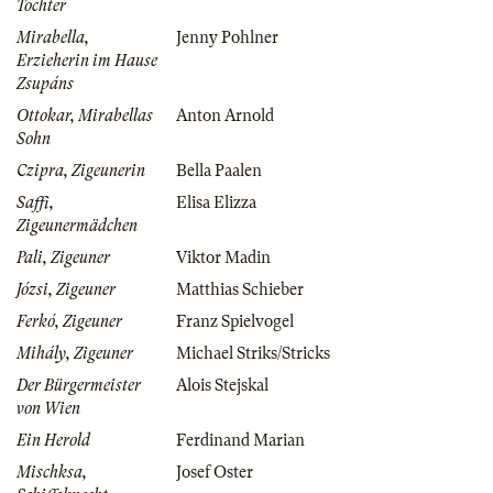
Tochter
Mirabella,
Jenny Pohlner
Erzieherin im Hause
Zsupáns
Ottokar, Mirabellas
Anton Arnold
Sohn
Czipra, Zigeunerin
Bella Paalen
Saffi,
Elisa Elizza
Zigeunermädchen
Pali, Zigeuner
Viktor Madin
Józsi, Zigeuner
Matthias Schieber
Ferkó, Zigeuner
Franz Spielvogel
Mihály, Zigeuner
Michael Striks/Stricks
Der Bürgermeister
Alois Stejskal
von Wien
Ein Herold
Ferdinand Marian
Mischksa,
Josef Oster