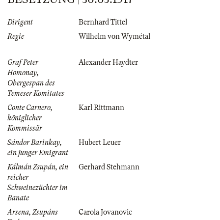
Dirigent
Bernhard Tittel
Regie
Wilhelm von Wymétal
Graf Peter
Alexander Haydter
Homonay,
Obergespan des
Temeser Komitates
Conte Carnero,
Karl Rittmann
königlicher
Kommissär
Sándor Barinkay,
Hubert Leuer
ein junger Emigrant
Kálmán Zsupán, ein
Gerhard Stehmann
reicher
Schweinezüchter im
Banate
Arsena, Zsupáns
Carola Jovanovic