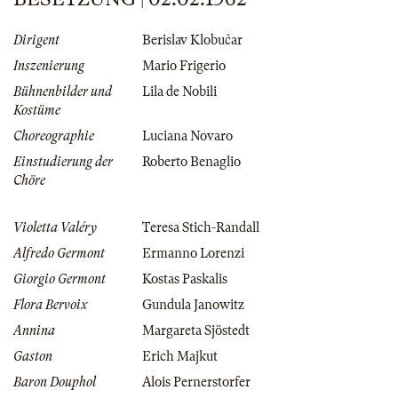
Dirigent
Berislav Klobučar
Inszenierung
Mario Frigerio
Bühnenbilder und
Lila de Nobili
Kostüme
Choreographie
Luciana Novaro
Einstudierung der
Roberto Benaglio
Chöre
Violetta Valéry
Teresa Stich-Randall
Alfredo Germont
Ermanno Lorenzi
Giorgio Germont
Kostas Paskalis
Flora Bervoix
Gundula Janowitz
Annina
Margareta Sjöstedt
Gaston
Erich Majkut
Baron Douphol
Alois Pernerstorfer