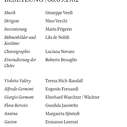
Musik
Giuseppe Verdi
Dirigent
Nino Verchi
Inszenierung
Mario Frigerio
Bühnenbilder und
Lila de Nobili
Kostüme
Choreographie
Luciana Novaro
Einstudierung der
Roberto Benaglio
Chöre
Violetta Valéry
Teresa Stich-Randall
Alfredo Germont
Eugenio Fernandi
Giorgio Germont
Eberhard Waechter / Wächter
Flora Bervoix
Gundula Janowitz
Annina
Margareta Sjöstedt
Gaston
Ermanno Lorenzi