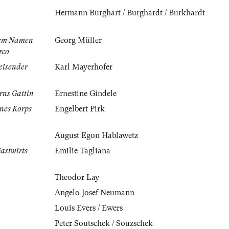
Hermann Burghart / Burghardt / Burkhardt
dem Namen
Georg Müller
rco
eisender
Karl Mayerhofer
rns Gattin
Ernestine Gindele
ines Korps
Engelbert Pirk
August Egon Hablawetz
Gastwirts
Emilie Tagliana
Theodor Lay
Angelo Josef Neumann
Louis Evers / Ewers
Peter Soutschek / Souzschek