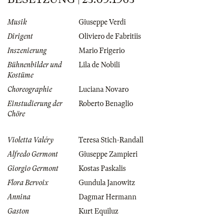
Musik
Giuseppe Verdi
Dirigent
Oliviero de Fabritiis
Inszenierung
Mario Frigerio
Bühnenbilder und
Lila de Nobili
Kostüme
Choreographie
Luciana Novaro
Einstudierung der
Roberto Benaglio
Chöre
Violetta Valéry
Teresa Stich-Randall
Alfredo Germont
Giuseppe Zampieri
Giorgio Germont
Kostas Paskalis
Flora Bervoix
Gundula Janowitz
Annina
Dagmar Hermann
Gaston
Kurt Equiluz