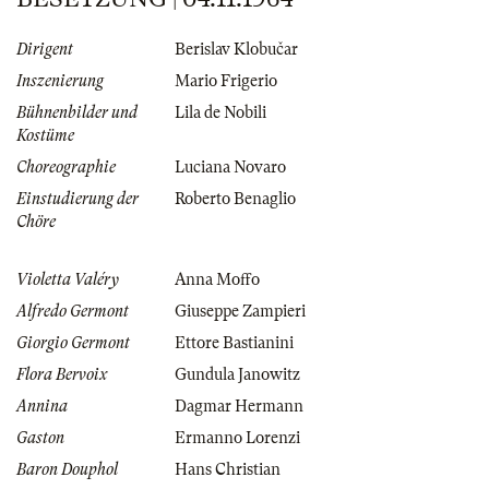
Dirigent
Berislav Klobučar
Inszenierung
Mario Frigerio
Bühnenbilder und
Lila de Nobili
Kostüme
Choreographie
Luciana Novaro
Einstudierung der
Roberto Benaglio
Chöre
Violetta Valéry
Anna Moffo
Alfredo Germont
Giuseppe Zampieri
Giorgio Germont
Ettore Bastianini
Flora Bervoix
Gundula Janowitz
Annina
Dagmar Hermann
Gaston
Ermanno Lorenzi
Baron Douphol
Hans Christian