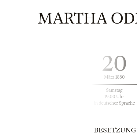
MARTHA OD
20
März 1880
Samstag
19:00 Uhr
in deutscher Sprache
BESETZUNG |