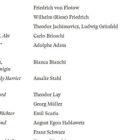
Friedrich von Flotow
Wilhelm (Riese) Friedrich
Theodor Jachimovicz
,
Ludwig Grünfeld
. Akt
Carlo Brioschi
"
Adolphe Adam
m,
Bianca Bianchi
nigin
dy Harriet
Amalie Stahl
ord
Theodor Lay
Georg Müller
 Pächter
Emil Scaria
ond
August Egon Hablawetz
Franz Schwarz