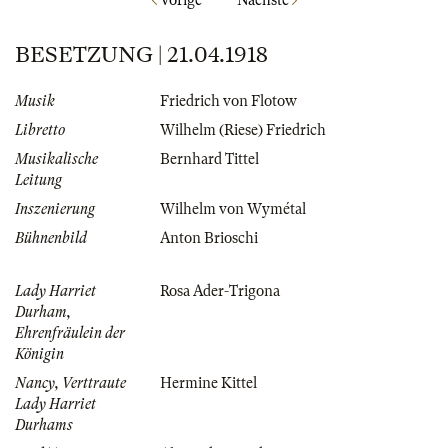
Vorige
Nächste
BESETZUNG | 21.04.1918
Musik
Friedrich von Flotow
Libretto
Wilhelm (Riese) Friedrich
Musikalische
Bernhard Tittel
Leitung
Inszenierung
Wilhelm von Wymétal
Bühnenbild
Anton Brioschi
Lady Harriet
Rosa Ader-Trigona
Durham,
Ehrenfräulein der
Königin
Nancy, Verttraute
Hermine Kittel
Lady Harriet
Durhams