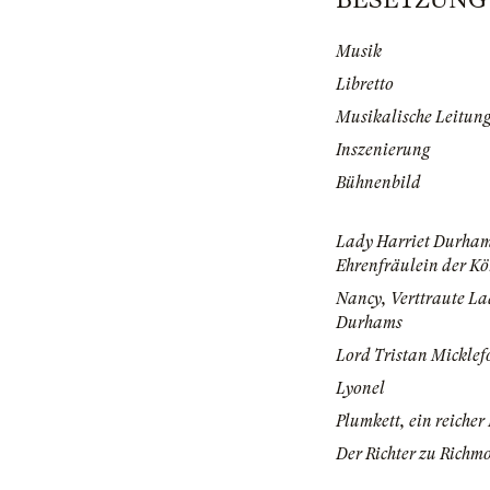
Musik
Libretto
Musikalische Leitun
Inszenierung
Bühnenbild
Lady Harriet Durha
Ehrenfräulein der Kö
Nancy, Verttraute La
Durhams
Lord Tristan Micklef
Lyonel
Plumkett, ein reicher
Der Richter zu Richm