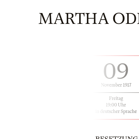
MARTHA OD
09
November 1917
Freitag
19:00 Uhr
in deutscher Sprache
BESETZUNG | 