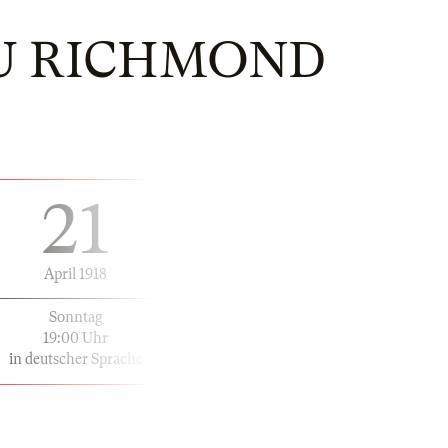
U RICHMOND
21
April 1918
Sonntag
19:00 Uhr
in deutscher Sprache