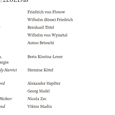
Friedrich von Flotow
Wilhelm (Riese) Friedrich
g
Bernhard Tittel
Wilhelm von Wymétal
Anton Brioschi
m,
Berta Kiurina-Leuer
nigin
dy Harriet
Hermine Kittel
ord
Alexander Haydter
Georg Maikl
 Pächter
Nicola Zec
ond
Viktor Madin