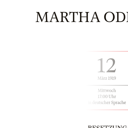
MARTHA OD
12
März 1919
Mittwoch
17:00 Uhr
in deutscher Sprache
BESETZUNG |