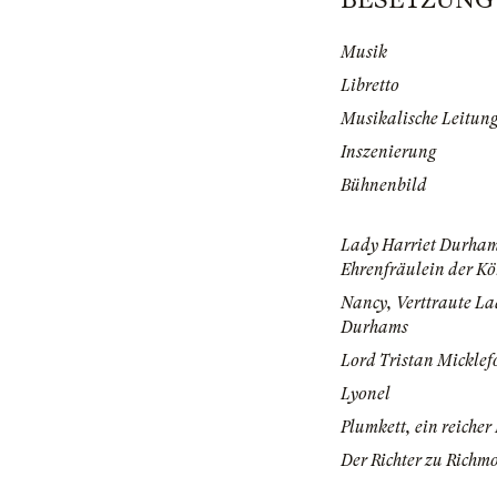
Musik
Libretto
Musikalische Leitun
Inszenierung
Bühnenbild
Lady Harriet Durha
Ehrenfräulein der Kö
Nancy, Verttraute La
Durhams
Lord Tristan Micklef
Lyonel
Plumkett, ein reicher
Der Richter zu Richm