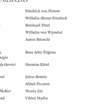
Friedrich von Flotow
Wilhelm (Riese) Friedrich
g
Bernhard Tittel
Wilhelm von Wymétal
Anton Brioschi
m,
Rosa Ader-Trigona
nigin
dy Harriet
Hermine Kittel
ord
Julius Betetto
Alfred Piccaver
 Pächter
Nicola Zec
ond
Viktor Madin