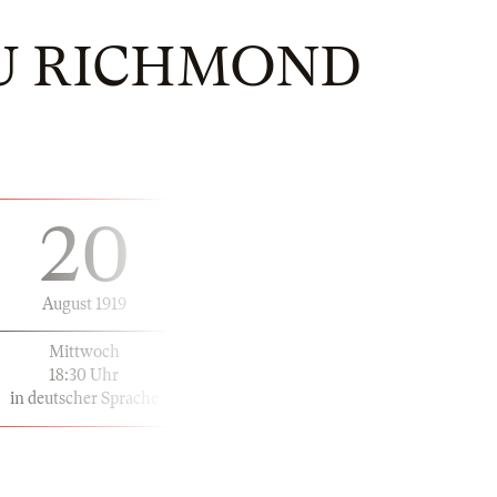
U RICHMOND
20
August 1919
Mittwoch
18:30 Uhr
in deutscher Sprache