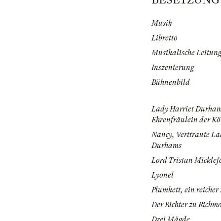
Musik
Libretto
Musikalische Leitun
Inszenierung
Bühnenbild
Lady Harriet Durha
Ehrenfräulein der Kö
Nancy, Verttraute La
Durhams
Lord Tristan Micklef
Lyonel
Plumkett, ein reicher
Der Richter zu Richm
Drei Mägde