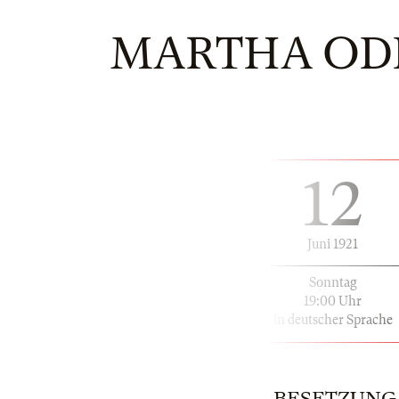
MARTHA OD
12
Juni 1921
Sonntag
19:00 Uhr
in deutscher Sprache
BESETZUNG |