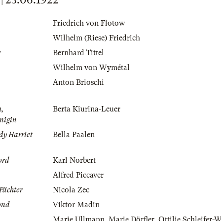
Friedrich von Flotow
Wilhelm (Riese) Friedrich
g
Bernhard Tittel
Wilhelm von Wymétal
Anton Brioschi
m,
Berta Kiurina-Leuer
nigin
dy Harriet
Bella Paalen
ord
Karl Norbert
Alfred Piccaver
 Pächter
Nicola Zec
ond
Viktor Madin
Marie Ullmann
,
Marie Dörfler
,
Ottilie Schleifer-