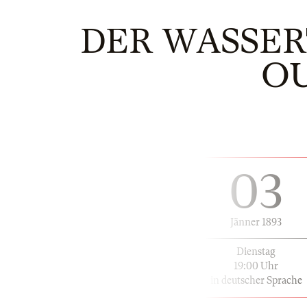
DER WASSER
OU
03
Jänner 1893
Dienstag
19:00 Uhr
in deutscher Sprache