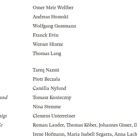
Omer Meir Wellber
Andreas Homoki
Wolfgang Gussmann
Franck Evin
Werner Hintze
Thomas Lang
Tareq Nazmi
Piotr Beczała
Camilla Nylund
mund
Tomasz Konieczny
Nina Stemme
nigs
Clemens Unterreiner
le
Roman Lauder
,
Thomas Köber
,
Johannes Gisser
,
D
Irene Hofmann
,
María Isabell Segarra
,
Anna Lac