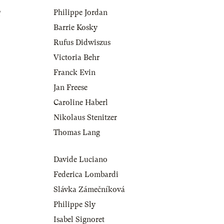
g
Philippe Jordan
Barrie Kosky
Rufus Didwiszus
Victoria Behr
Franck Evin
Jan Freese
Caroline Haberl
Nikolaus Stenitzer
Thomas Lang
Davide Luciano
Federica Lombardi
Slávka Zámečníková
Philippe Sly
Isabel Signoret