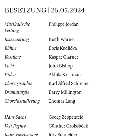
BESETZUNG | 26.05.2024
Musikalische
Philippe Jordan
Leitung
Inszenierung
Keith Warner
Bühne
Boris Kudlička
Kostüme
Kaspar Glarner
Licht
John Bishop
Video
Akhila Krishnan
Choreographie
Karl Alfred Schreiner
Dramaturgie
Barry Millington
Choreinstudierung
Thomas Lang
Hans Sachs
Georg Zeppenfeld
Veit Pogner
Günther Groissböck
Kunz Vogelgesang
Jörg Schneider