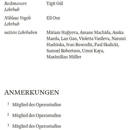
Beckmessers
Yigit Gül
Lehrbub
Niklaus Vogels
Eli Our
Lehrbub
weitere Lehrbuben
Miriam Hajiyeva
,
Amane Machida
,
Asuka
Maeda
,
Lan Gan
,
Violetta Vasileva
,
Narumi
Hashioka
,
Ivan Resendiz
,
Paul Skalicki
,
Samuel Robertson
,
Umut Kaya
,
Maximilian Müller
ANMERKUNGEN
1
Mitglied des Opernstudios
2
Mitglied des Opernstudios
3
Mitglied des Opernstudios