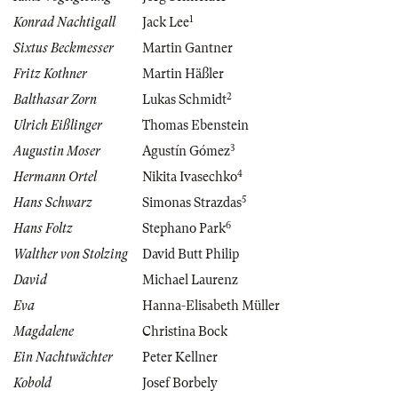
1
Konrad Nachtigall
Jack Lee
Sixtus Beckmesser
Martin Gantner
Fritz Kothner
Martin Häßler
2
Balthasar Zorn
Lukas Schmidt
Ulrich Eißlinger
Thomas Ebenstein
3
Augustin Moser
Agustín Gómez
4
Hermann Ortel
Nikita Ivasechko
5
Hans Schwarz
Simonas Strazdas
6
Hans Foltz
Stephano Park
Walther von Stolzing
David Butt Philip
David
Michael Laurenz
Eva
Hanna-Elisabeth Müller
Magdalene
Christina Bock
Ein Nachtwächter
Peter Kellner
Kobold
Josef Borbely