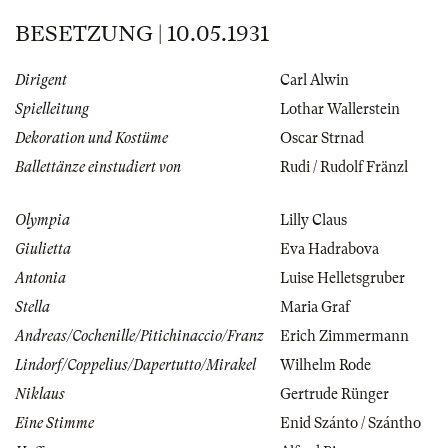
BESETZUNG | 10.05.1931
Dirigent
Carl Alwin
Spielleitung
Lothar Wallerstein
Dekoration und Kostüme
Oscar Strnad
Ballettänze einstudiert von
Rudi / Rudolf Fränzl
Olympia
Lilly Claus
Giulietta
Eva Hadrabova
Antonia
Luise Helletsgruber
Stella
Maria Graf
Andreas/Cochenille/Pitichinaccio/Franz
Erich Zimmermann
Lindorf/Coppelius/Dapertutto/Mirakel
Wilhelm Rode
Niklaus
Gertrude Rünger
Eine Stimme
Enid Szánto / Szántho