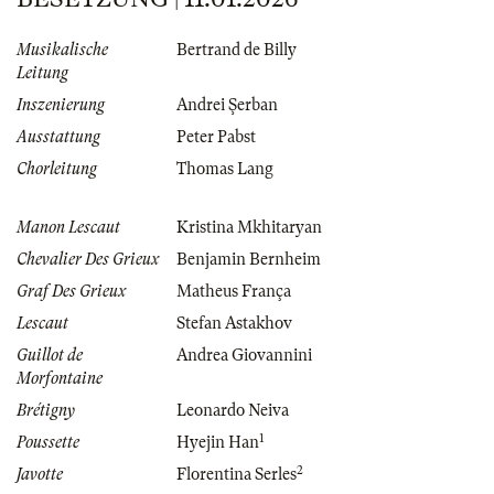
Musikalische
Bertrand de Billy
Leitung
Inszenierung
Andrei Şerban
Ausstattung
Peter Pabst
Chorleitung
Thomas Lang
Manon Lescaut
Kristina Mkhitaryan
Chevalier Des Grieux
Benjamin Bernheim
Graf Des Grieux
Matheus França
Lescaut
Stefan Astakhov
Guillot de
Andrea Giovannini
Morfontaine
Brétigny
Leonardo Neiva
1
Poussette
Hyejin Han
2
Javotte
Florentina Serles