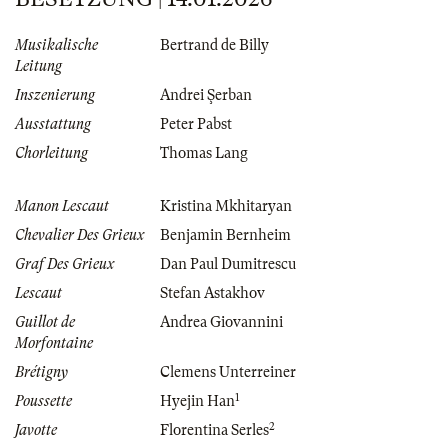
Musikalische
Bertrand de Billy
Leitung
Inszenierung
Andrei Şerban
Ausstattung
Peter Pabst
Chorleitung
Thomas Lang
Manon Lescaut
Kristina Mkhitaryan
Chevalier Des Grieux
Benjamin Bernheim
Graf Des Grieux
Dan Paul Dumitrescu
Lescaut
Stefan Astakhov
Guillot de
Andrea Giovannini
Morfontaine
Brétigny
Clemens Unterreiner
1
Poussette
Hyejin Han
2
Javotte
Florentina Serles