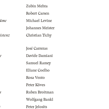
Zubin Mehta
Robert Carsen
tüme
Michael Levine
Johannes Meister
istenz
Christian Tichy
José Carreras
e
Davide Damiani
Samuel Ramey
Eliane Coelho
Rosa Vento
Peter Köves
s
Ruben Broitman
Wolfgang Bankl
s
Peter Jelosits