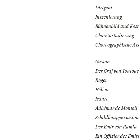
Dirigent
Inszenierung
Bühnenbild und Kos
Choreinstudierung
Choreographische Ass
Gaston
Der Graf von Toulous
Roger
Hélène
Isaure
Adhémar de Monteil
Schildknappe Gaston
Der Emir von Ramla
Ein Offizier des Emir