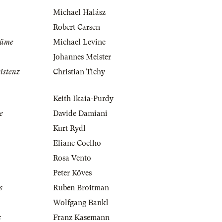
Michael Halász
Robert Carsen
tüme
Michael Levine
Johannes Meister
istenz
Christian Tichy
Keith Ikaia-Purdy
e
Davide Damiani
Kurt Rydl
Eliane Coelho
Rosa Vento
Peter Köves
s
Ruben Broitman
Wolfgang Bankl
s
Franz Kasemann