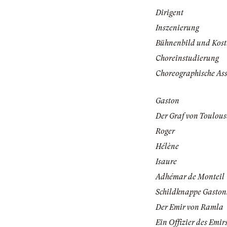
Dirigent
Inszenierung
Bühnenbild und Kos
Choreinstudierung
Choreographische Ass
Gaston
Der Graf von Toulous
Roger
Hélène
Isaure
Adhémar de Monteil
Schildknappe Gaston
Der Emir von Ramla
Ein Offizier des Emir