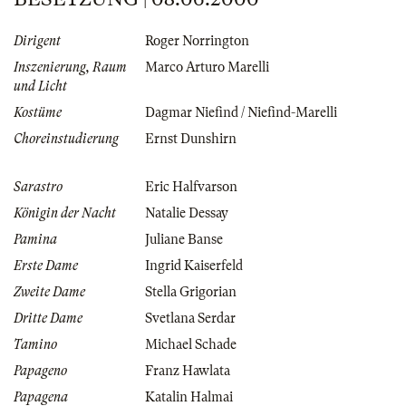
Dirigent
Roger Norrington
Inszenierung, Raum
Marco Arturo Marelli
und Licht
Kostüme
Dagmar Niefind / Niefind-Marelli
Choreinstudierung
Ernst Dunshirn
Sarastro
Eric Halfvarson
Königin der Nacht
Natalie Dessay
Pamina
Juliane Banse
Erste Dame
Ingrid Kaiserfeld
Zweite Dame
Stella Grigorian
Dritte Dame
Svetlana Serdar
Tamino
Michael Schade
Papageno
Franz Hawlata
Papagena
Katalin Halmai