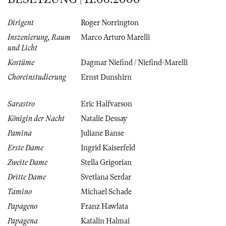
Dirigent
Roger Norrington
Inszenierung, Raum
Marco Arturo Marelli
und Licht
Kostüme
Dagmar Niefind / Niefind-Marelli
Choreinstudierung
Ernst Dunshirn
Sarastro
Eric Halfvarson
Königin der Nacht
Natalie Dessay
Pamina
Juliane Banse
Erste Dame
Ingrid Kaiserfeld
Zweite Dame
Stella Grigorian
Dritte Dame
Svetlana Serdar
Tamino
Michael Schade
Papageno
Franz Hawlata
Papagena
Katalin Halmai