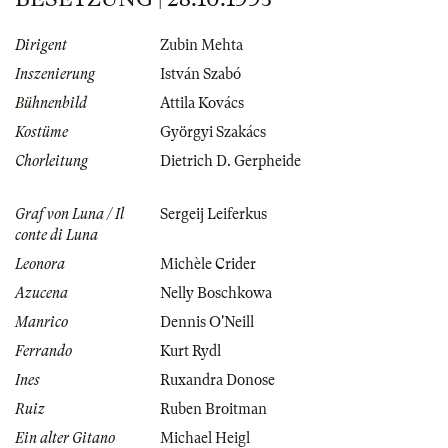
Dirigent
Zubin Mehta
Inszenierung
István Szabó
Bühnenbild
Attila Kovács
Kostüme
Györgyi Szakács
Chorleitung
Dietrich D. Gerpheide
Graf von Luna / Il
Sergeij Leiferkus
conte di Luna
Leonora
Michèle Crider
Azucena
Nelly Boschkowa
Manrico
Dennis O'Neill
Ferrando
Kurt Rydl
Ines
Ruxandra Donose
Ruiz
Ruben Broitman
Ein alter Gitano
Michael Heigl