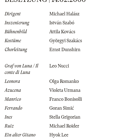
Dirigent
Michael Halász
Inszenierung
István Szabó
Bühnenbild
Attila Kovács
Kostüme
Györgyi Szakács
Chorleitung
Ernst Dunshirn
Graf von Luna / Il
Leo Nucci
conte di Luna
Leonora
Olga Romanko
Azucena
Violeta Urmana
Manrico
Franco Bonisolli
Ferrando
Goran Simić
Ines
Stella Grigorian
Ruiz
Michael Roider
Ein alter Gitano
Hyok Lee