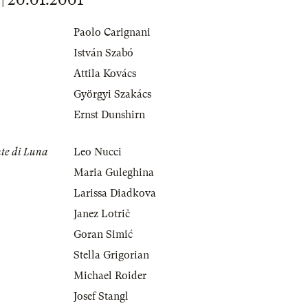
Paolo Carignani
István Szabó
Attila Kovács
Györgyi Szakács
Ernst Dunshirn
nte di Luna
Leo Nucci
Maria Guleghina
Larissa Diadkova
Janez Lotrič
Goran Simić
Stella Grigorian
Michael Roider
Josef Stangl