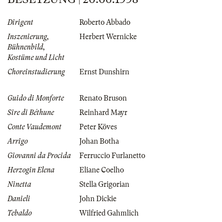
Dirigent
Roberto Abbado
Inszenierung,
Herbert Wernicke
Bühnenbild,
Kostüme und Licht
Choreinstudierung
Ernst Dunshirn
Guido di Monforte
Renato Bruson
Sire di Béthune
Reinhard Mayr
Conte Vaudemont
Peter Köves
Arrigo
Johan Botha
Giovanni da Procida
Ferruccio Furlanetto
Herzogin Elena
Eliane Coelho
Ninetta
Stella Grigorian
Danieli
John Dickie
Tebaldo
Wilfried Gahmlich