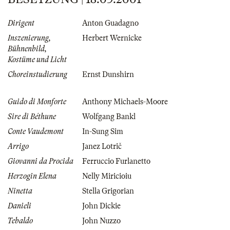
Dirigent
Anton Guadagno
Inszenierung,
Herbert Wernicke
Bühnenbild,
Kostüme und Licht
Choreinstudierung
Ernst Dunshirn
Guido di Monforte
Anthony Michaels-Moore
Sire di Béthune
Wolfgang Bankl
Conte Vaudemont
In-Sung Sim
Arrigo
Janez Lotrič
Giovanni da Procida
Ferruccio Furlanetto
Herzogin Elena
Nelly Miricioiu
Ninetta
Stella Grigorian
Danieli
John Dickie
Tebaldo
John Nuzzo