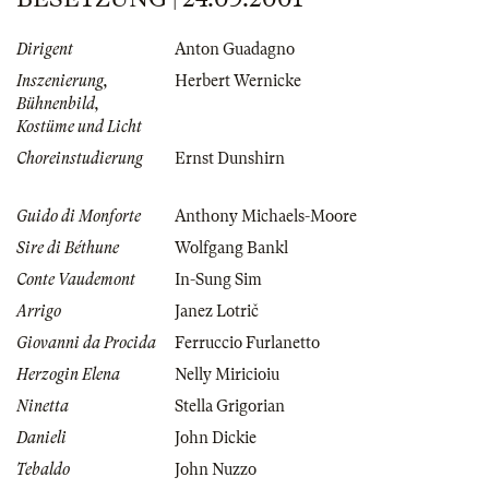
Dirigent
Anton Guadagno
Inszenierung,
Herbert Wernicke
Bühnenbild,
Kostüme und Licht
Choreinstudierung
Ernst Dunshirn
Guido di Monforte
Anthony Michaels-Moore
Sire di Béthune
Wolfgang Bankl
Conte Vaudemont
In-Sung Sim
Arrigo
Janez Lotrič
Giovanni da Procida
Ferruccio Furlanetto
Herzogin Elena
Nelly Miricioiu
Ninetta
Stella Grigorian
Danieli
John Dickie
Tebaldo
John Nuzzo