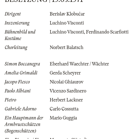
Dirigent
Berislav Klobučar
Inszenierung
Luchino Visconti
Bühnenbild und
Luchino Visconti
,
Ferdinando Scarfiotti
Kostüme
Chorleitung
Norbert Balatsch
Simon Boccanegra
Eberhard Waechter / Wächter
Amelia Grimaldi
Gerda Scheyrer
Jacopo Fiesco
Nicolai Ghiaurov
Paolo Albiani
Vicenzo Sardinero
Pietro
Herbert Lackner
Gabriele Adorno
Carlo Cossutta
Ein Hauptmann der
Mario Guggia
Armbrustschützen
(Bogenschützen)