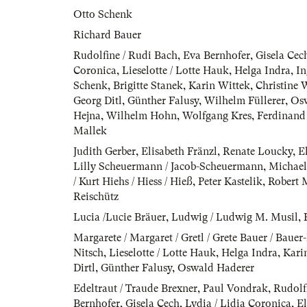
Otto Schenk
Richard Bauer
Rudolfine / Rudi Bach
,
Eva Bernhofer
,
Gisela Cec
Coronica
,
Lieselotte / Lotte Hauk
,
Helga Indra
,
In
Schenk
,
Brigitte Stanek
,
Karin Wittek
,
Christine 
Georg Ditl
,
Günther Falusy
,
Wilhelm Füllerer
,
Osw
Hejna
,
Wilhelm Hohn
,
Wolfgang Kres
,
Ferdinand
Mallek
Judith Gerber
,
Elisabeth Fränzl
,
Renate Loucky
,
E
Lilly Scheuermann / Jacob-Scheuermann
,
Michael
/ Kurt Hiehs / Hiess / Hieß
,
Peter Kastelik
,
Robert 
Reischütz
Lucia /Lucie Bräuer
,
Ludwig / Ludwig M. Musil
,
Margarete / Margaret / Gretl / Grete Bauer / Baue
Nitsch
,
Lieselotte / Lotte Hauk
,
Helga Indra
,
Kari
Dirtl
,
Günther Falusy
,
Oswald Haderer
Edeltraut / Traude Brexner
,
Paul Vondrak
,
Rudolf
Bernhofer
,
Gisela Cech
,
Lydia / Lidia Coronica
,
El