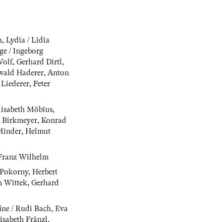
h
,
Lydia / Lidia
ge / Ingeborg
Wolf
,
Gerhard Dirtl
,
ald Haderer
,
Anton
 Liederer
,
Peter
lisabeth Möbius
,
 Birkmeyer
,
Konrad
Minder
,
Helmut
Franz Wilhelm
r-Pokorny
,
Herbert
n Wittek
,
Gerhard
ine / Rudi Bach
,
Eva
isabeth Fränzl
,