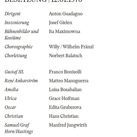
Dirigent
Anton Guadagno
Inszenierung
Josef Gielen
Bühnenbilder und
Ita Maximowna
Kostüme
Choreographie
Willy / Wilhelm Fränzl
Chorleitung
Norbert Balatsch
Gustaf III.
Franco Bonisolli
René Ankarström
Matteo Manuguerra
Amelia
Luisa Bosabalian
Ulrica
Grace Hoffman
Oscar
Edita Gruberova
Christian
Hans Christian
Samuel/Graf
Manfred Jungwirth
Horn/Hastings