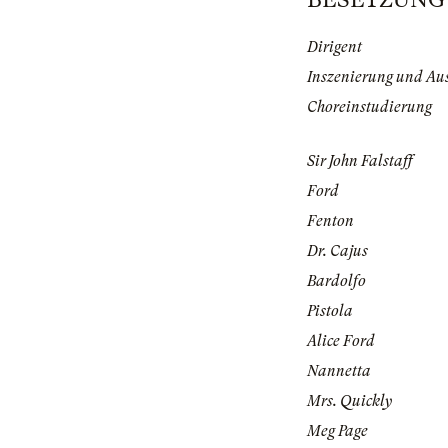
Dirigent
Inszenierung und Au
Choreinstudierung
Sir John Falstaff
Ford
Fenton
Dr. Cajus
Bardolfo
Pistola
Alice Ford
Nannetta
Mrs. Quickly
Meg Page